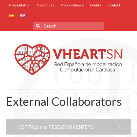
Presentation
Objectives
Press Release
Events
Contact
Search
for:
External Collaborators
HOSPITALS and RESEARCH CENTERS